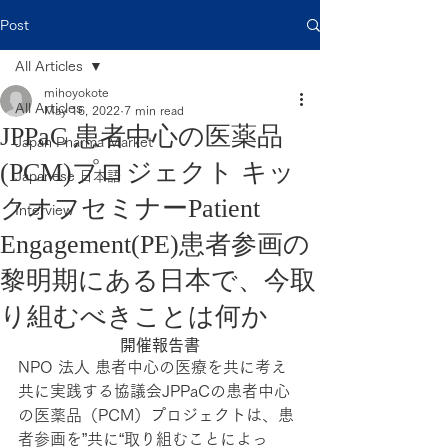
Post
All Articles
mihoyokote
All Articles
May 16, 2022
7 min read
JPPaC 患者中心の医薬品
Japan Pharma Market
(PCM)プロジェクト キッ
Japanese 日本語
クオフセミナーPatient
Interview
Engagement(PE)患者参画の
黎明期にある日本で、今取
り組むべきことは何か
開催報告書
NPO 法人 患者中心の医療を共に考え
共に実践する協議会JPPaCの患者中心
の医薬品（PCM）プロジェクトは、患
者参画を”共に“取り組むことによっ