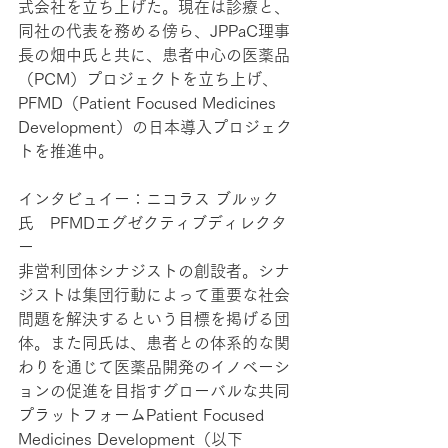
式会社を立ち上げた。現在は診療と、
同社の代表を務める傍ら、JPPaC理事
長の畑中氏と共に、患者中心の医薬品
（PCM）プロジェクトを立ち上げ、
PFMD（Patient Focused Medicines 
Development）の日本導入プロジェク
トを推進中。
インタビュイー：ニコラス ブルック
氏　PFMDエグゼクティブディレクタ
ー
非営利団体シナジストの創設者。シナ
ジストは集団行動によって重要な社会
問題を解決するという目標を掲げる団
体。また同氏は、患者との体系的な関
わりを通じて医薬品開発のイノベーシ
ョンの促進を目指すグローバルな共同
プラットフォームPatient Focused 
Medicines Development（以下