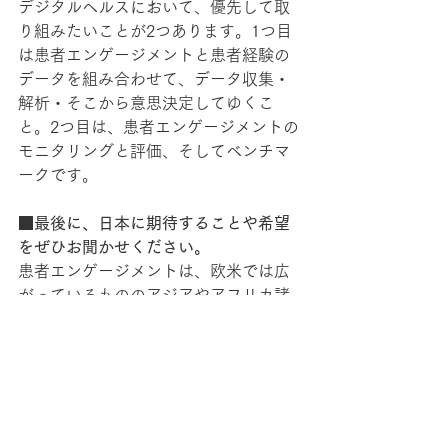
デジタルヘルスにおいて、優先して取
り組みたいことが2つあります。1つ目
は患者エンゲージメントと患者経験の
データを組み合わせて、データ収集・
解析・そこから意思決定してゆくこ
と。2つ目は、患者エンゲージメントの
モニタリングと評価、そしてベンチマ
ークです。
■最後に、日本に期待することや希望
をぜひお聞かせください。
患者エンゲージメントは、欧米では広
がっているもののアジアやアフリカ諸
国にはまだ浸透していません。そのよ
うな現状の中、日本は先陣切って患者
エンゲージメントについて始めてくれ
ました。これはとても素晴らしいこと
です。欧米が進んでいると言っても、
まだ学ぶべきことは沢山あります。こ