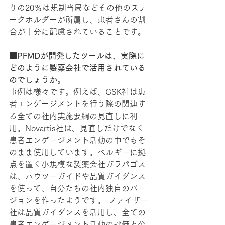
りの20％は規制当局などその他のステ
ークホルダーが所属し、患者さんの割
合が十分に配慮されていることです。
■PFMDが開発したツールは、実際に
どのように製薬会社で活用されている
のでしょうか。
事例は様々です。例えば、GSK社は患
者エンゲージメントを行う際の関連す
る全ての社内実施要綱の見直しに利
用。Novartis社は、見直しだけでなく
患者エンゲージメント活動の中でもそ
のまま使用しています。ベルギーに拠
点を置く小規模な製薬会社ガラパゴス
は、ハウツーガイドや品質ガイダンス
を使って、自分たちの社内独自のバー
ジョンを作ったようです。 ファイザー
社は品質ガイダンスを活用し、全ての
患者エンゲージメント活動の評価と公